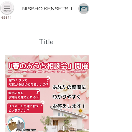
NISSHO-KENSETSU
open!
< 一覧に戻る
Title