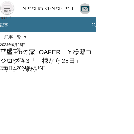
NISSHO-KENSETSU
open!
記事
記事一覧
2023年6月16日
記事一覧
平屋＋αの家LOAFER Ｙ様邸コ
ジログ＃3「上棟から28日」
コジログ
更新日：
2024年4月16日
オーナーズボイス