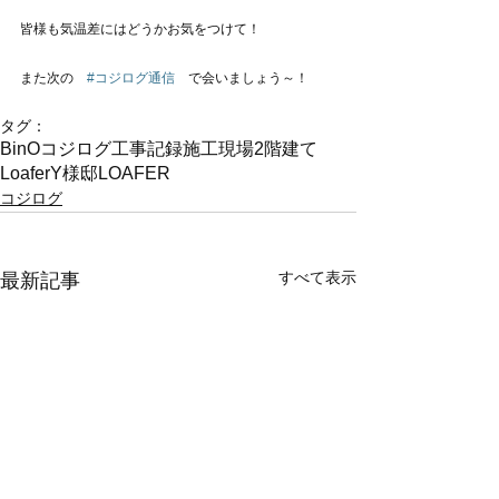
皆様も気温差にはどうかお気をつけて！
また次の　
#コジログ通信
　で会いましょう～！
タグ：
BinO
コジログ
工事記録
施工現場
2階建て
Loafer
Y様邸LOAFER
コジログ
すべて表示
最新記事