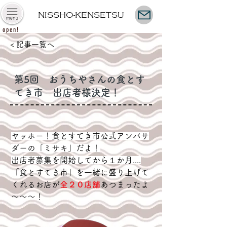
NISSHO-KENSETSU
open!
< 記事一覧へ
第5回 おうちやさんの食とす
てき市 出店者様決定！
ヤッホー！食とすてき市公式アンバサ
ダーの「ミサキ」だよ！
出店者募集を開始してから１か月....
「食とすてき市」を一緒に盛り上げて
くれるお店が
全２０店舗
あつまったよ
～～～！