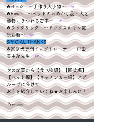
☘︎chou2　～手作り犬小物～　
☞
☘︎Rawls　～ペットのおめかし品・犬と
動物にまつわる古本～　
☞
☘︎ラックリック　～ドッグスキャン健
康診断～　
☞
SPFCIAL THANKS
☘︎家庭犬専門ドッグトレーナー　戸田
美由紀先生　
☞
次の記事から【食べ物編】【雑貨編】
【ペット編】【キッチンカー編】とグ
ループに分けて
お店を紹介していくね★お楽しみに！
Previous
NISSHO-KENSETSU