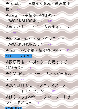
☘︎Totoban　～編みぐるみ・編み物小
物～　
☞
☘︎paru　～手編み小物販売～
（WORKSHOPあり）　
☞
☘︎ぬくだまり　～布こもの毛糸こもの
～　
☞
☘︎feliz.aroma ～アロマクラフト～
（WORKSHOPあり）　
☞
☘︎moi　～布小物・編み物小物～　
☞
KITCHEN CAR
☘︎荻原商店　～羽つき三角焼きそば・
河越抹茶～　
☞
☘︎KIM BAL　～ハート型のベビーカス
テラ～　
☞
☘︎BENCHTIME　～タコライス・スイ
ートポテトモンブラン～　
☞
☘︎はらっちぇcafe　～クレープ・ドリ
ンク・アイス～　
☞
FOR PET