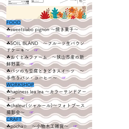
FOOD
☘︎sweetslabo pignon ～焼き菓子～　
☞
☘︎SOIL BLAND　～フルーツ生パウン
ドケーキ～　
☞
☘︎おくとみファーム　～狭山市産の新
鮮野菜～　
☞
☘︎パンのち豆腐ときどきスイーツ　～
手作りパン・コーヒー～　
☞
WORKSHOP
☘︎hapiness lea lea ～カラーサンドアー
ト～　
☞
☘︎chaleur(シャルール)​～フォトブース
撮影会～　
☞
CRAFT
☘︎pocha☆　～小物木工雑貨～　
☞