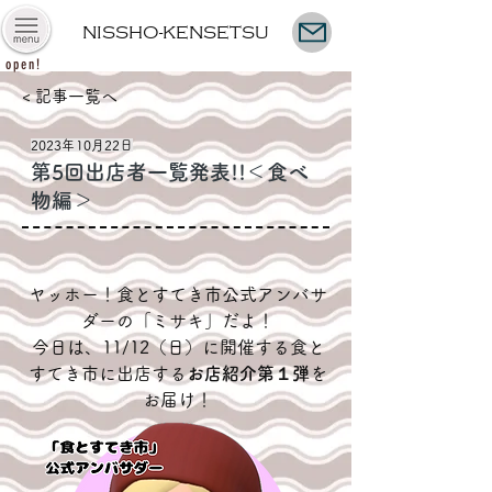
NISSHO-KENSETSU
open!
< 記事一覧へ
2023年10月22日
第5回出店者一覧発表!!＜食べ
物編＞
ヤッホー！食とすてき市公式アンバサ
ダーの「ミサキ」だよ！
今日は、
11/12
（日）に開催する食と
すてき市に出店する
お店紹介第１弾
を
お届け！