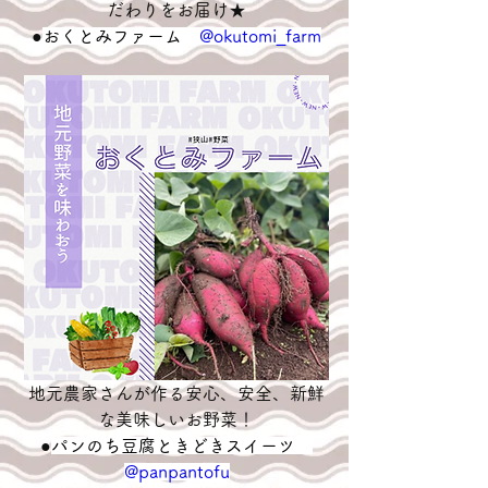
だわりをお届け★
●
おくとみファーム　
@okutomi_farm
地元農家さんが作る安心、安全、新鮮
な美味しいお野菜！
●
パンのち豆腐ときどきスイーツ　
@panpantofu