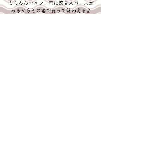
もちろんマルシェ内に飲食スペースが
あるからその場で買って味わえるよ
～！
各店舗の情報はインスタグラムをチェ
ック！「お目当て」を今から決めてお
こう♪
Previous
NISSHO-KENSETSU
【川越本社】
〒350-1115 川越市野田町2-2-1グリーン野田1階Ｂ
営業時間:10:00~17:00
P有
フリーダイヤル：0120-17-7654​