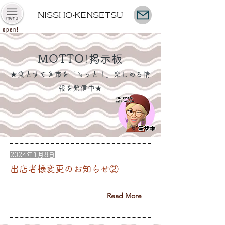
NISSHO-KENSETSU
open!
MOTTO!掲示
板
​★食とすてき市
を「もっと！」楽
しめる情
報を発信中★
2024年1月8日
出店者様変更のお知らせ②
Read More