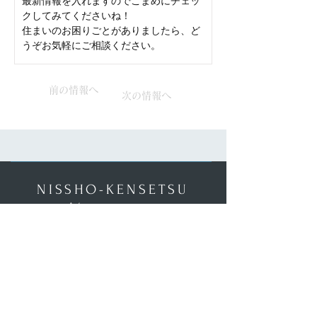
最新情報を入れますのでこまめにチェッ
クしてみてくださいね！
住まいのお困りごとがありましたら、ど
うぞお気軽にご相談ください。
前の情報へ
次の情報へ
NISSHO-KENSETSU
【川越本社】
〒350-1115 川越市野田町2-2-1グリーン野田1階Ｂ
営業時間:10:00~17:00
P有
フリーダイヤル：0120-17-7654​