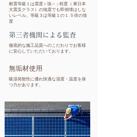
耐震等級１は震度 6 強～ 7 程度（ 東日本
大震災クラス）の地震でも即倒壊はしな
いレベル。等級３は等級１の１.５倍の強
度
​第三者機関による監査
徹底的な施工品質へのこだわりでお客様
に安心していただいております。
無垢材使用
吸湿発散性に優れ快適な湿度・温度を保
つ力があります。